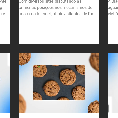
Com diversos sites disputando as
A Bla
ng
primeiras posições nos mecanismos de
aguar
 é
busca da internet, atrair visitantes de forma
eletr
orgânica pode parecer...
possa