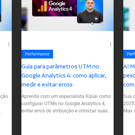
Performance
Per
:
Guia para parâmetros UTM no
AI M
Google Analytics 4: como aplicar,
pesq
medir e evitar erros
com
ição
Aprenda com um especialista Kipiai como
Sua c
configurar UTMs no Google Analytics 4,
2025?
evitar erros de atribuição e otimizar suas
Max a
decisões de performance!
contr