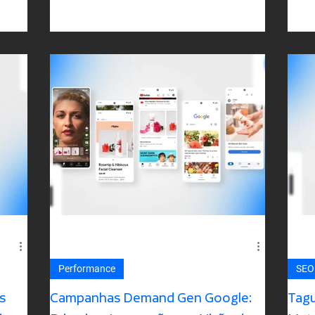
Performance
SEO
s
Campanhas Demand Gen Google:
Tag