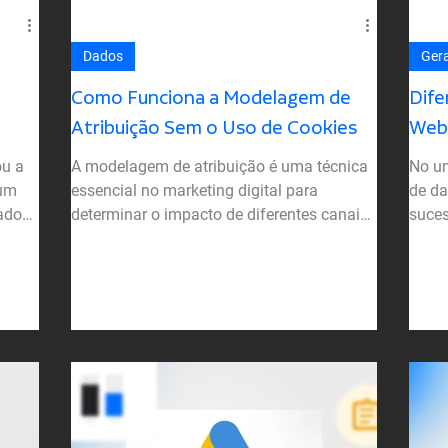
Dados
Gera
Como Funciona a Modelagem de
Dife
Atribuição Sem o Uso de Cookies
Web 
ou a
A modelagem de atribuição é uma técnica
No un
 um
essencial no marketing digital para
de da
ado
determinar o impacto de diferentes canais
suces
ou interações em...