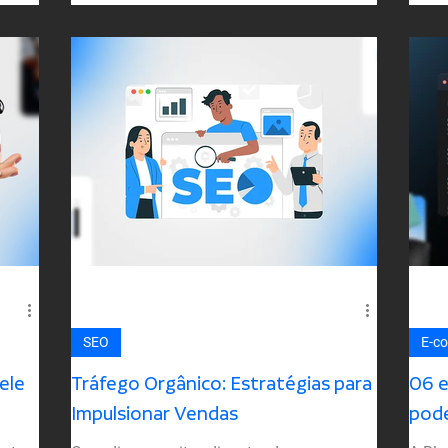
SEO
E-c
ele
Tráfego Orgânico: Estratégias para
06 
Impulsionar Vendas
pode