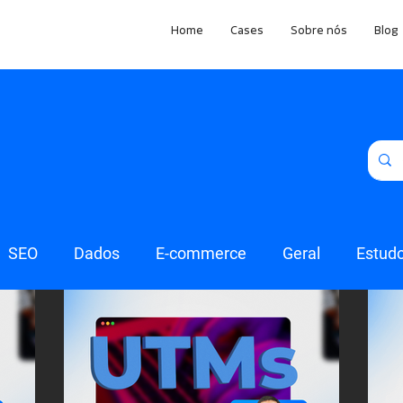
Home
Cases
Sobre nós
Blog
SEO
Dados
E-commerce
Geral
Estud