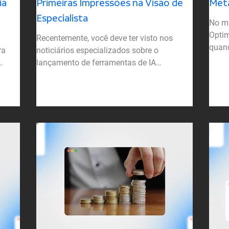
ia
Primeiras Impressões na Visão de
Meta
Especialista
No m
Optim
Recentemente, você deve ter visto nos
quand
ra
noticiários especializados sobre o
para 
lançamento de ferramentas de IA
generativa para as campanhas de...