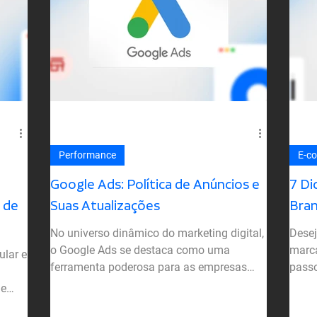
Performance
E-c
Google Ads: Política de Anúncios e
7 Di
 de
Suas Atualizações
Bra
No universo dinâmico do marketing digital,
Dese
o Google Ads se destaca como uma
marca
ular e
ferramenta poderosa para as empresas
passo
alcançarem seus clientes...
Brand
le