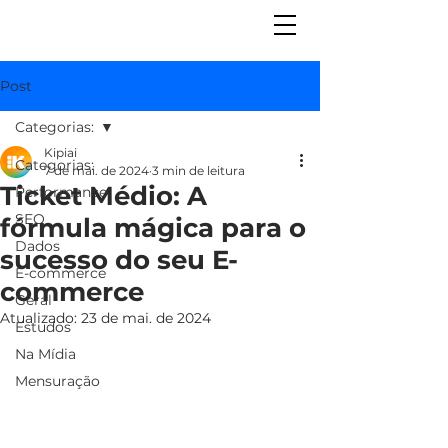
Post
Categorias:
Kipiai
Categorias:
7 de mai. de 2024
3 min de leitura
Ticket Médio: A
Performance
SEO
fórmula mágica para o
Dados
sucesso do seu E-
E-commerce
commerce
Geral
Atualizado:
23 de mai. de 2024
Estudos
Na Mídia
Mensuração