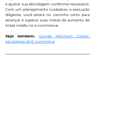
e ajustar sua abordagem conforme necessário. 
Com um planejamento cuidadoso e execução 
diligente, você estará no caminho certo para 
alcançar e superar suas metas de aumento de 
ticket médio no e-commerce.
Veja também:
Google Merchant Center: 
estratégias de E-commerce
Quer saber como podemos 
mudar a trajetória 
do seu negócio?
Vamos conversar!