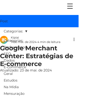
Post
Categorias:
Kipiai
Categorias:
7 de mai. de 2024
4 min de leitura
Google Merchant
Performance
SEO
Center: Estratégias de
Dados
E-commerce
E-commerce
Atualizado:
23 de mai. de 2024
Geral
Estudos
Na Mídia
Mensuração