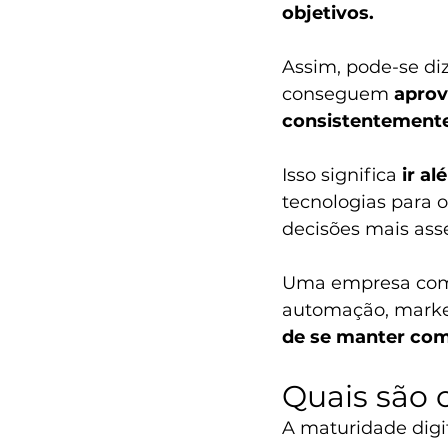
objetivos.
Assim, pode-se di
conseguem 
aprove
consistentement
Isso significa 
ir a
tecnologias para o
decisões mais asse
Uma empresa com a
automação, market
de se manter com
Quais são o
A maturidade digit