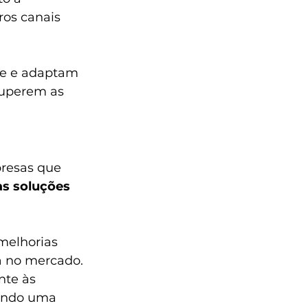
ros canais 
e e adaptam 
superem as 
resas que 
s soluções 
melhorias 
a no mercado. 
te às 
ando uma 