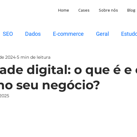
Home
Cases
Sobre nós
Blog
SEO
Dados
E-commerce
Geral
Estud
 de 2024
5 min de leitura
ade digital: o que é 
 no seu negócio?
 2025