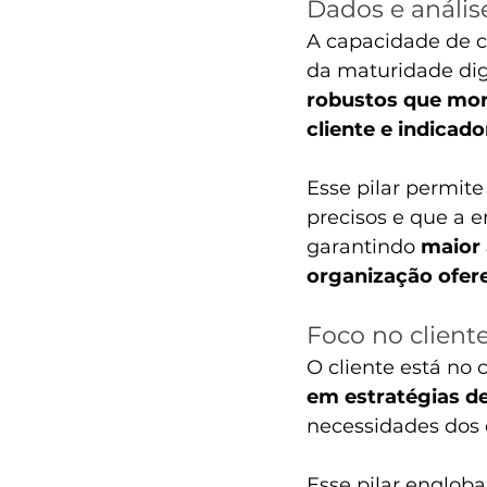
Dados e anális
A capacidade de c
da maturidade dig
robustos que mo
cliente e indicado
Esse pilar permit
precisos e que a e
garantindo 
maior 
organização ofer
Foco no client
O cliente está no 
em estratégias de
necessidades dos 
Esse pilar englob