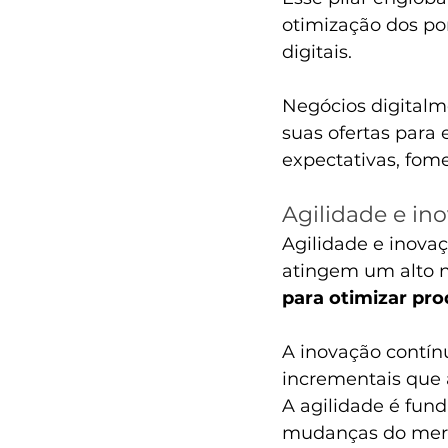
otimização dos pon
digitais.
Negócios digital
suas ofertas para 
expectativas, fom
Agilidade e in
Agilidade e inova
atingem um alto n
para otimizar pro
A inovação contín
incrementais que 
A agilidade é fun
mudanças do merc