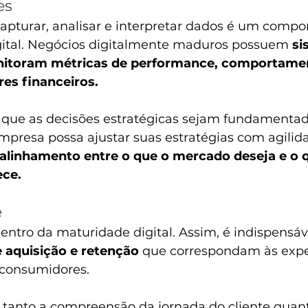
es
apturar, analisar e interpretar dados é um compon
ital. Negócios digitalmente maduros possuem 
si
nitoram métricas de performance, comportame
res financeiros. 
e que as decisões estratégicas sejam fundamenta
mpresa possa ajustar suas estratégias com agilida
alinhamento entre o que o mercado deseja e o q
ece.
e
centro da maturidade digital. Assim, é indispensáv
 aquisição e retenção 
que correspondam às expec
consumidores. 
a tanto a compreensão da jornada do cliente quant