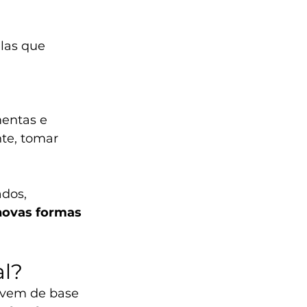
las que 
mentas e 
te, tomar 
dos, 
ovas formas 
al?
ervem de base 