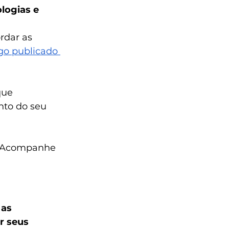
logias e 
rdar as 
go publicado 
que 
nto do seu 
 Acompanhe 
as 
r seus 