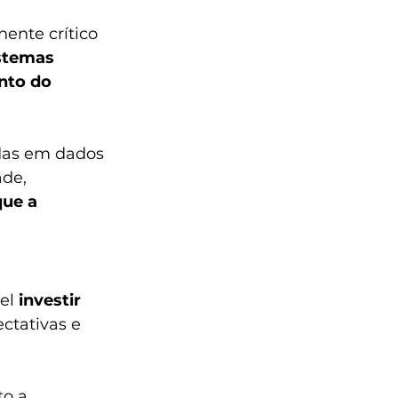
ente crítico 
stemas 
nto do 
das em dados 
de, 
ue a 
el 
investir 
tativas e 
o a 