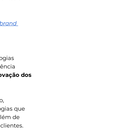
brand 
ogias 
ência 
inovação dos 
, 
ogias que 
lém de 
clientes.