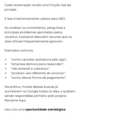
Cada reclamação revela uma fricção real da 
jornada.
E isso é extremamente valioso para SEO.
Ao analisar os comentários, perguntas e 
principais problemas apontados pelos 
usuários, é possível descobrir lacunas que os 
sites oficiais frequentemente ignoram.
Exemplos comuns:
“como cancelar assinatura pelo app”;
“empresa demora para responder”;
“não entendi a cobrança”;
“produto veio diferente do anúncio”;
“como alterar forma de pagamento”.
Na prática, muitas dessas buscas já 
acontecem no Google todos os dias, e acabam 
sendo respondidas primeiro pelo próprio 
Reclame Aqui.
Isso cria uma 
oportunidade estratégica
: 