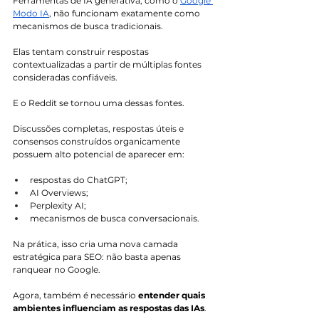
Ferramentas de IA generativa, como o 
Google 
Modo IA
, não funcionam exatamente como 
mecanismos de busca tradicionais.
Elas tentam construir respostas 
contextualizadas a partir de múltiplas fontes 
consideradas confiáveis.
E o Reddit se tornou uma dessas fontes.
Discussões completas, respostas úteis e 
consensos construídos organicamente 
possuem alto potencial de aparecer em:
respostas do ChatGPT;
AI Overviews;
Perplexity AI;
mecanismos de busca conversacionais.
Na prática, isso cria uma nova camada 
estratégica para SEO: não basta apenas 
ranquear no Google.
Agora, também é necessário 
entender quais 
ambientes influenciam as respostas das IAs
.