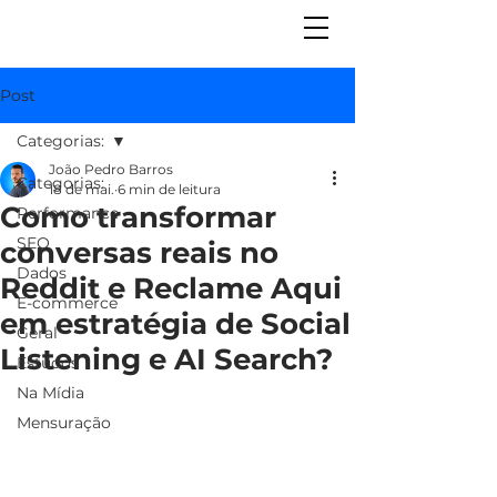
Post
Categorias:
João Pedro Barros
Categorias:
18 de mai.
6 min de leitura
Como transformar
Performance
SEO
conversas reais no
Dados
Reddit e Reclame Aqui
E-commerce
em estratégia de Social
Geral
Listening e AI Search?
Estudos
Na Mídia
Mensuração