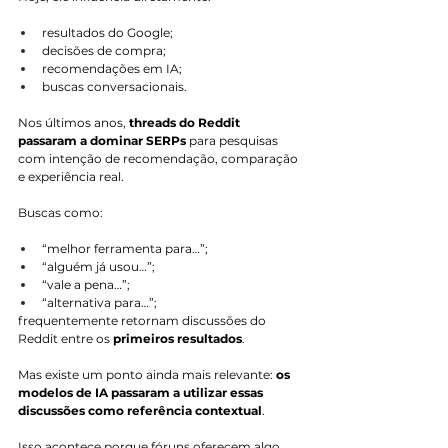
resultados do Google;
decisões de compra;
recomendações em IA;
buscas conversacionais.
Nos últimos anos, 
threads do Reddit 
passaram a dominar SERPs
 para pesquisas 
com intenção de recomendação, comparação 
e experiência real.
Buscas como:
“melhor ferramenta para…”;
“alguém já usou…”;
“vale a pena…”;
“alternativa para…”;
frequentemente retornam discussões do 
Reddit entre os 
primeiros resultados
.
Mas existe um ponto ainda mais relevante: 
os 
modelos de IA passaram a utilizar essas 
discussões como referência contextual
.
Isso acontece porque fóruns oferecem algo 