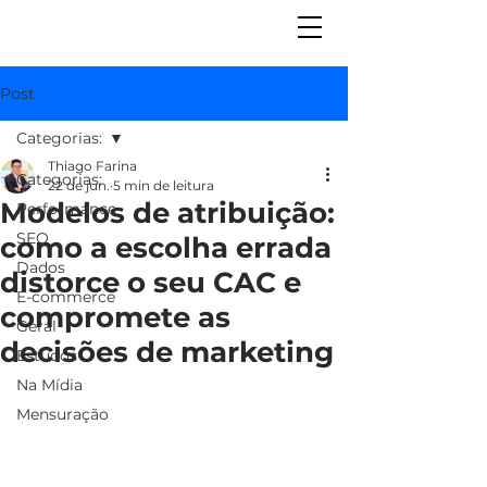
Post
Categorias:
Thiago Farina
Categorias:
22 de jun.
5 min de leitura
Modelos de atribuição:
Performance
SEO
como a escolha errada
Dados
distorce o seu CAC e
E-commerce
compromete as
Geral
decisões de marketing
Estudos
Na Mídia
Mensuração