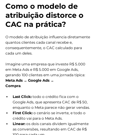
Como o modelo de 
atribuição distorce o 
CAC na prática?
O modelo de atribuição influencia diretamente 
quantos clientes cada canal recebe e, 
consequentemente, o CAC calculado para 
cada um deles.
Imagine uma empresa que investe R$ 5.000 
em Meta Ads e R$ 5.000 em Google Ads, 
gerando 100 clientes em uma jornada típica: 
Meta Ads → Google Ads → 
Compra
.
Last Click:
 todo o crédito fica com o 
Google Ads, que apresenta CAC de R$ 50, 
enquanto o Meta parece não gerar vendas.
First Click:
 o cenário se inverte, e todo o 
crédito vai para o Meta Ads.
Linear:
 os dois canais dividem igualmente 
as conversões, resultando em CAC de R$ 
100 para cada um.