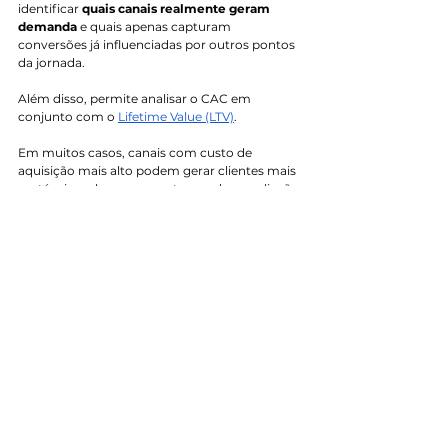
identificar
 quais canais realmente geram 
demanda
 e quais apenas capturam 
conversões já influenciadas por outros pontos 
da jornada.
Além disso, permite analisar o CAC em 
conjunto com o 
Lifetime Value (LTV)
. 
Em muitos casos, canais com custo de 
aquisição mais alto podem gerar clientes mais 
rentáveis no longo prazo, tornando a avaliação 
mais estratégica do que a 
simples busca pelo 
menor CAC.
Tendências: IA e 
atribuição baseada 
em dados estão 
redefinindo o padrão
O mercado caminha para modelos de 
atribuição orientados por 
dados e 
inteligência artificial. 