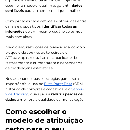
O principal desafio da atribuição hoje não é 
escolher o modelo ideal, mas garantir 
dados 
confiáveis 
para alimentar qualquer análise.
Com jornadas cada vez mais distribuídas entre 
canais e dispositivos, 
identificar todas as 
interações 
de um mesmo usuário se tornou 
mais complexo. 
Além disso, restrições de privacidade, como o 
bloqueio de cookies de terceiros e o 
ATT da Apple, reduziram a capacidade de 
rastreamento e aumentaram a dependência 
de modelagens estatísticas.
Nesse cenário, duas estratégias ganharam 
importância: o uso de 
First-Party Data
 (CRM, 
histórico de compras e cadastros) e o 
Server-
Side Tracking
, que ajuda a 
reduzir perdas de 
dados
 e melhora a qualidade da mensuração.
Como escolher o 
modelo de atribuição 
certo para o seu 