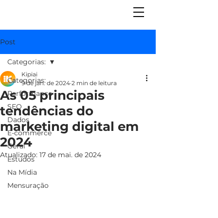
Post
Categorias:
Kipiai
Categorias:
9 de jan. de 2024
2 min de leitura
As 05 principais
Performance
SEO
tendências do
Dados
marketing digital em
E-commerce
2024
Geral
Atualizado:
17 de mai. de 2024
Estudos
Na Mídia
Mensuração