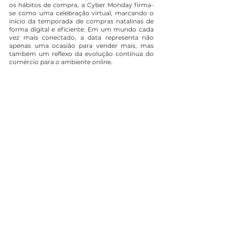
os hábitos de compra, a Cyber Monday firma-
se como uma celebração virtual, marcando o 
início da temporada de compras natalinas de 
forma digital e eficiente. Em um mundo cada 
vez mais conectado, a data representa não 
apenas uma ocasião para vender mais, mas 
também um reflexo da evolução contínua do 
comércio para o ambiente online.
Veja também: 
CHECKLIST BLACK FRIDAY 
2023
Quer saber como podemos 
mudar a trajetória 
do seu negócio?
Vamos conversar!