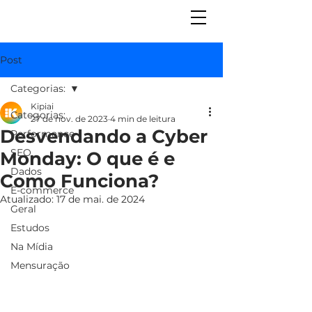
Post
Categorias:
Kipiai
Categorias:
27 de nov. de 2023
4 min de leitura
Desvendando a Cyber
Performance
SEO
Monday: O que é e
Dados
Como Funciona?
E-commerce
Atualizado:
17 de mai. de 2024
Geral
Estudos
Na Mídia
Mensuração